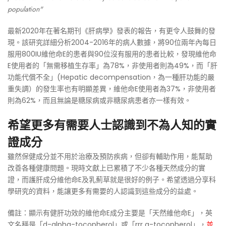
population"
最新2020年在著名期刊《肝病學》發表的報告，有更令人鼓舞的發
現。該研究詳細分析2004-2016年的病人數據，將90位兩年內每日
服用800IU維他命E的患者與90位沒有服用的患者比較，發現維他命
E使用者的「無需移植生存率」為78%，非使用者則為49%，而「肝
功能代償不全」(Hepatic decompensation，為一種肝功能的嚴
重失調）的發生率也有明顯差異，維他命E使用者為37%，非使用者
則為62%，而且無論是糖尿病或非糖尿病患者亦一樣有效。
希望更多有需要人士認識到不為人知的實
證成分
雖然保健成分並不用於治療及預防疾病，但卻有輔助作用，能幫助
改善各種健康問題。現時文獻上已累積了不少各種天然成分的實
證，而護肝成分維他命E及乳薊草就是很好的例子。希望透過分享科
學研究的資料，能讓更多有需要的人認識到這些成分的益處。
備註：顯示有健肝功效的維他命E成分主要是「天然維他命E」，英
文名稱是「d-alpha-tocopherol」或「rrr a-tocopherol」，
並