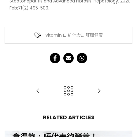
Steatohepatitis and Advanced Fibrosis. Hepatology. 2020
Feb;71(2):495-509.
vitamin E
,
維他命E
,
肝臟健康
RELATED ARTICLES