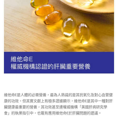
維他命E是人體的必需營養，最為人熟識的是其抗氧化及對心血管健
康的功效，但其實文獻上有極多證據顯示，維他命E是其中一種對肝
臟健康最重要的營養，其功效甚至連權威機構「美國肝病研究學
會」的執業指引中，也載有應用維他命E於肝臟問題的建議。