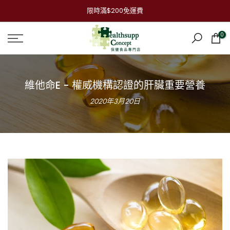
跳
限時滿$200免運費
到
內
0
容
維他命E - 權威機構認證的肝臟重要營養
2020年3月20日