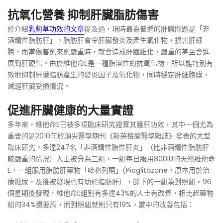
抗氧化營養 抑制肝臟脂肪傷害
於介紹
乳薊草功效的文章
提及過，現時最為普遍的肝臟問題是「非
酒精性脂肪肝」。脂肪肝會令肝臟發炎及產生氧化物，損害肝細
胞，而當傷害愈來愈嚴重時，就會造成肝纖維化，嚴重的甚至會進
展到肝硬化。由於維他命E是一種脂溶性的抗氧化物，所以能特別有
效地抑制肝臟脂肪產生的發炎因子及氧化物，同時穩定肝細胞膜，
減輕肝臟受損情況。
促進肝臟健康的大量實證
多年來，維他命E已被多項臨床研究證實其護肝功效，其中一個尤為
重要的是2010年於頂尖醫學期刊《新英格蘭醫學雜誌》發表的大型
臨床研究。多達247名「非酒精性脂性肝炎」（比非酒精性脂肪肝
較嚴重的情況）人士被分為三組，一組每日服用800IU的天然維他命
E，一組服用脂肪肝藥物「吡格列酮」(Pioglitazone，原本用於治
療糖尿，及後被發現也有助於脂肪肝），餘下的一組為對照組。96
個星期後發現，維他命E組別有多達43%的人士有改善，相比起藥物
組的34%還要高，而對照組就則只有19%。當中的改善包括：