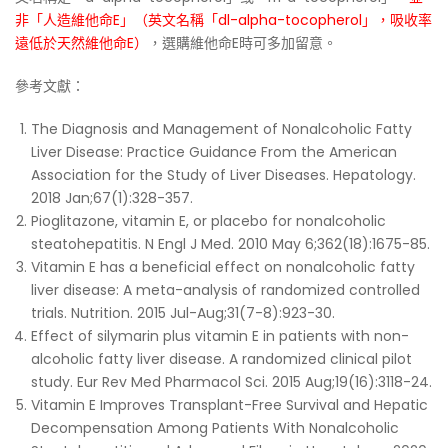
非「人造維他命E」（英文名稱「dl-alpha-tocopherol」，吸收率
遠低於天然維他命E）
，選購維他命E時可多加留意。
參考文獻：
The Diagnosis and Management of Nonalcoholic Fatty
Liver Disease: Practice Guidance From the American
Association for the Study of Liver Diseases. Hepatology.
2018 Jan;67(1):328-357.
Pioglitazone, vitamin E, or placebo for nonalcoholic
steatohepatitis. N Engl J Med. 2010 May 6;362(18):1675-85.
Vitamin E has a beneficial effect on nonalcoholic fatty
liver disease: A meta-analysis of randomized controlled
trials. Nutrition. 2015 Jul-Aug;31(7-8):923-30.
Effect of silymarin plus vitamin E in patients with non-
alcoholic fatty liver disease. A randomized clinical pilot
study. Eur Rev Med Pharmacol Sci. 2015 Aug;19(16):3118-24.
Vitamin E Improves Transplant-Free Survival and Hepatic
Decompensation Among Patients With Nonalcoholic