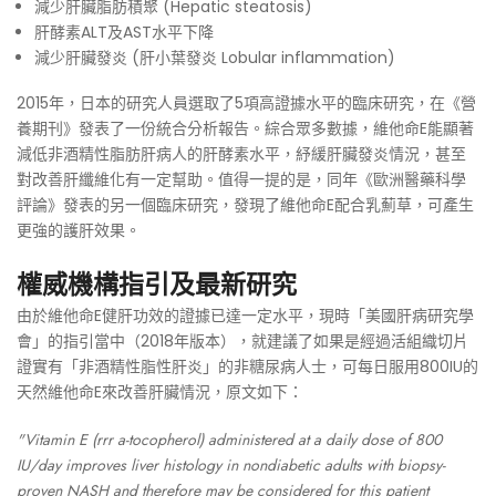
減少肝臟脂肪積聚 (Hepatic steatosis)
肝酵素ALT及AST水平下降
減少肝臟發炎 (肝小葉發炎 Lobular inflammation)
2015年，日本的研究人員選取了5項高證據水平的臨床研究，在《營
養期刊》發表了一份統合分析報告。綜合眾多數據，維他命E能顯著
減低非酒精性脂肪肝病人的肝酵素水平，紓緩肝臟發炎情況，甚至
對改善肝纖維化有一定幫助。值得一提的是，同年《歐洲醫藥科學
評論》發表的另一個臨床研究，發現了維他命E配合乳薊草，可產生
更強的護肝效果。
權威機構指引及最新研究
由於維他命E健肝功效的證據已達一定水平，現時「美國肝病研究學
會」的指引當中（2018年版本），就建議了如果是經過活組織切片
證實有「非酒精性脂性肝炎」的非糖尿病人士，可每日服用800IU的
天然維他命E來改善肝臟情況，原文如下：
"Vitamin E (rrr a-tocopherol) administered at a daily dose of 800
IU/day improves liver histology in nondiabetic adults with biopsy-
proven NASH and therefore may be considered for this patient