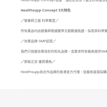
Healthsupp Concept便是一個在此背景下誕生的保健
Healthsupp Concept 3大特色
／
營養師之選 科學實證
／
所有產品均由營養師根據醫學文獻數據挑選，採用具科學
／
信譽品牌 GMP認證
／
我們只挑選信譽良好的知名品牌，並要求所有廠商提供GM
／
原裝正貨 優質價格
／
Healthsupp為合作品牌的香港官方代理，從廠商直接