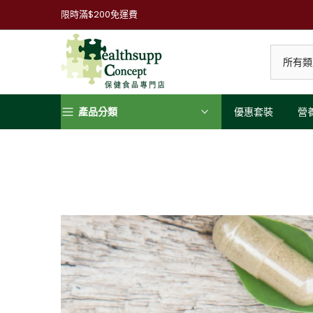
跳
限時滿$200免運費
到
內
容
產品分類
優惠套裝
營