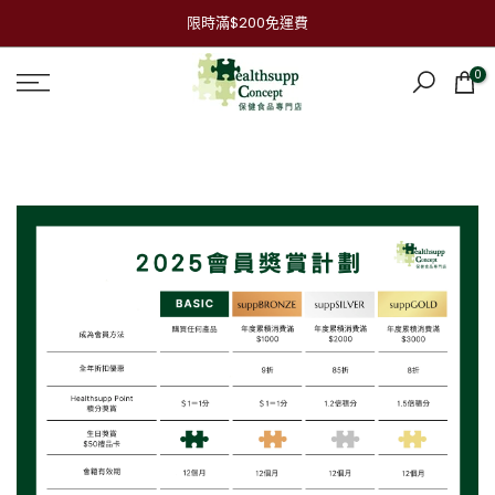
跳
限時滿$200免運費
到
內
0
容