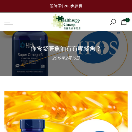
跳
限時滿$200免運費
到
內
0
容
你食緊嘅魚油有冇呢條魚？
2019年2月16日