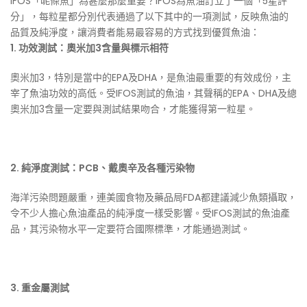
IFOS「呢條魚」為甚麼那麼重要？IFOS為魚油訂立了一個「5星評
分」，每粒星都分別代表通過了以下其中的一項測試，反映魚油的
品質及純淨度，讓消費者能易最容易的方式找到優質魚油：
1. 功效測試：奧米加3含量與標示相符
奧米加3，特別是當中的EPA及DHA，是魚油最重要的有效成份，主
宰了魚油功效的高低。受IFOS測試的魚油，其聲稱的EPA、DHA及總
奧米加3含量一定要與測試結果吻合，才能獲得第一粒星。
2. 純淨度測試：PCB、戴奧辛及各種污染物
海洋污染問題嚴重，連美國食物及藥品局FDA都建議減少魚類攝取，
令不少人擔心魚油產品的純淨度一樣受影響。受IFOS測試的魚油產
品，其污染物水平一定要符合國際標準，才能通過測試。
3. 重金屬測試