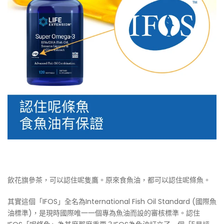
飲花旗參茶，可以認住呢隻鷹。原來食魚油，都可以認住呢條魚。
其實這個「IFOS」全名為International Fish Oil Standard (國際魚
油標準)，是現時國際唯一一個專為魚油而設的審核標準。認住