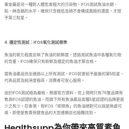
重金屬是另一種對人體危害極大的污染物，IFOS測試魚油水銀、
鉛、砷及鎘的水平，確保只含極低及絕不會構成風險的濃度，才授
予第三粒星。
4. 穩定性測試：IFOS氧化測試標準
魚油的氧化程度反映了魚油的新鮮度，透過測試魚油中各種氧化物
的含量，IFOS確保只有新鮮及穩定的魚油才算合格。
當魚油產品完全通過以上所有測試，IFOS就會給予最後的第5粒星，
代表品質及純淨度極高，消費者可安心服用。
由於IFOS測試極為嚴格，根據官方資料，世上現時只有76隻品牌有
售具IFOS認證的魚油，而旗下所有魚油產品皆獲5星認證的品牌更是
少之有少。在香港，有IFOS「呢條魚」的魚油絕對可以說是無處可
尋，即使是售賣保健食品的大型連鎖店也極難找到。
Healthsupp為你帶來高質素魚