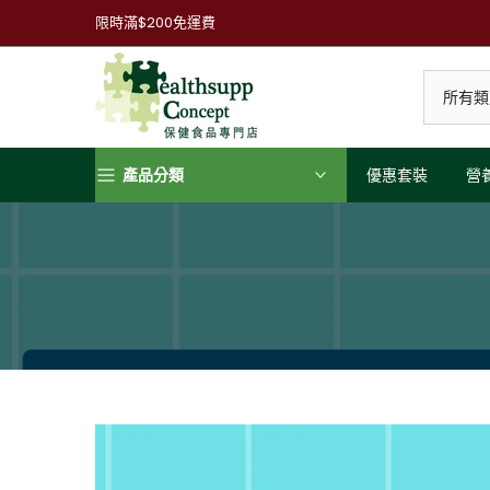
跳
限時滿$200免運費
到
內
容
產品分類
優惠套裝
營