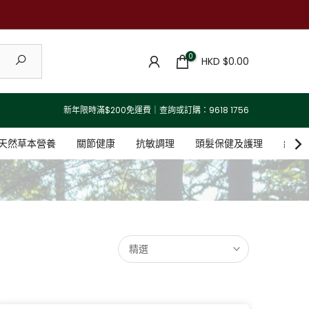
0
HKD $0.00
新年限時滿$200免運費｜查詢或訂購：9618 1756
天然草本營養
關節健康
抗敏調理
頭髮保健及護理
維他
精選