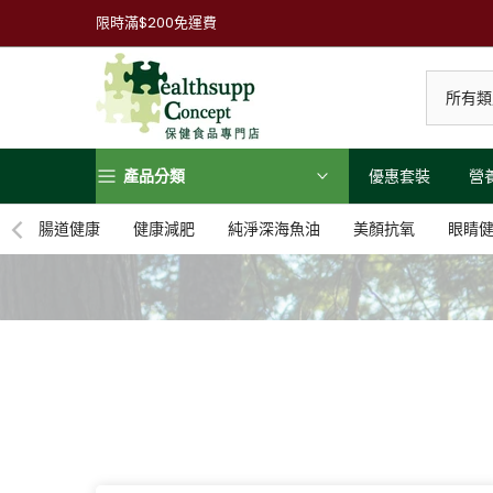
跳
限時滿$200免運費
到
內
容
產品分類
優惠套裝
營
腸道健康
健康減肥
純淨深海魚油
美顏抗氧
眼睛