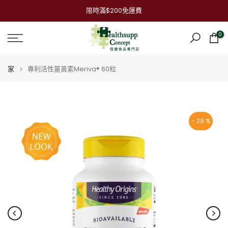
跳
限時滿$200免運費
到
內
0
容
家
專利活性薑黃素Meriva® 60粒
- 29 %