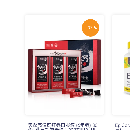
- 37 %
天然高濃度紅參口服液 (6年參) 30
EpiC
條 (此日期前最佳：2027年12月8
量)