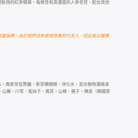
便飲用的紅參精華。每條含有高濃度的人參皂苷，配合其他
的質量指標。由於我們沒有使用昂貴的代言人，因此能以優惠
鬚）4%，異麥芽低聚醣，麥芽糖糊精，淨化水，混合植物濃縮液
子，山藥，川穹，菟絲子，黃芪，山楂，蓮子，陳皮（韓國原