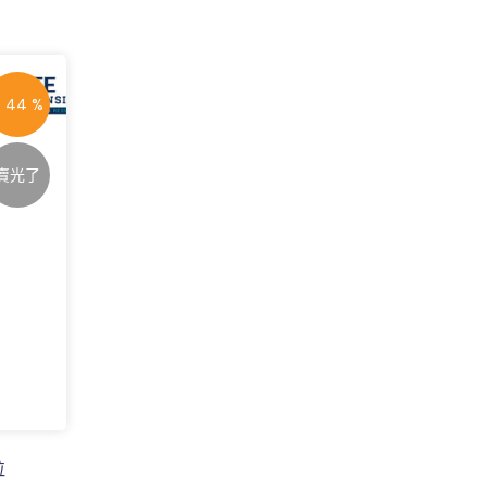
- 44 %
賣光了
粒