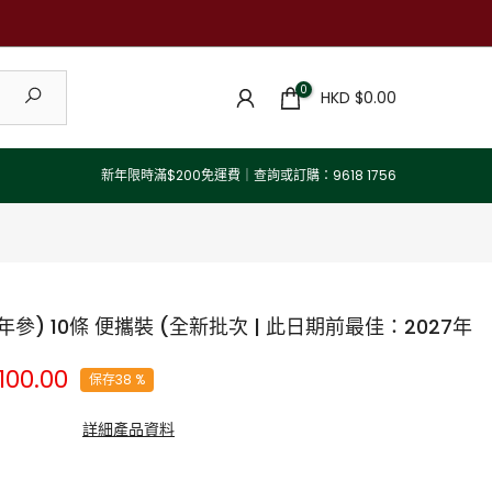
0
HKD $0.00
新年限時滿$200免運費｜查詢或訂購：9618 1756
參) 10條 便攜裝 (全新批次 | 此日期前最佳：2027年
100.00
保存38 %
古籍記載，人參能「大補元氣」，對身體有多種益處。現代研究發現，
詳細產品資料
」，不單只能促進細胞的能量產生，提升活力，更能促進人體整體健