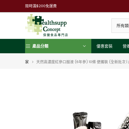
跳
限時滿$200免運費
到
內
容
產品分類
優惠套裝
營
家
天然高濃度紅參口服液 (6年參) 10條 便攜裝 (全新批次 |