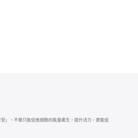
勿服用
諮詢醫生意見
 Geumsan-gun, Chungcheongnam-do, 32742
皂苷」，不單只能促進細胞的能量產生，提升活力，更能促