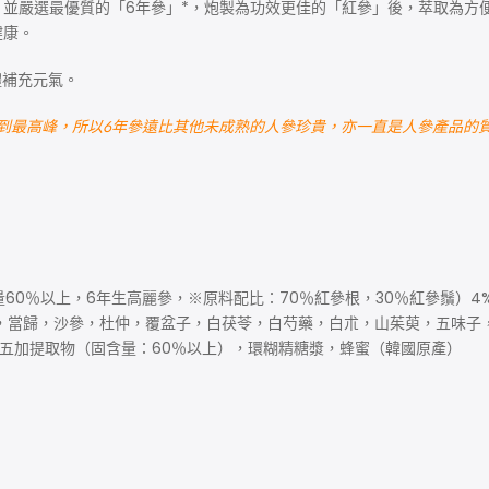
並嚴選最優質的「6年參」*，炮製為功效更佳的「紅參」後，萃取為方
健康。
體補充元氣。
會達到最高峰，所以6年參遠比其他未成熟的人參珍貴，亦一直是人參產品
，固體含量60％以上，6年生高麗參，※原料配比：70％紅參根，30％紅參
，枸杞，當歸，沙參，杜仲，覆盆子，白茯苓，白芍藥，白朮，山茱萸，五味
刺五加提取物（固含量：60％以上），環糊精糖漿，蜂蜜（韓國原產）