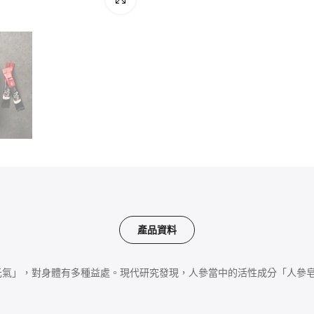
注意事項
如對本產品任何成分敏感，請
懷孕或哺乳中的婦女服用前請
請勿使用熱水沖服
其他產品資料
儲存方法：
請存放於陰涼乾爽處
淨重：
10毫升 x 10條 (100毫升)
製造商：
Huons Nature
產品資料
981 Jinak-ro, Geumsan-eup
韓國製造・GMP認證
元氣」，對身體有多種益處。現代研究發現，人參當中的活性成分「人參