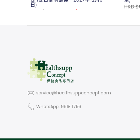
日)
HKD $
HKD $460.00
HKD $288.00
service@healthsuppconcept.com
WhatsApp: 9618 1756