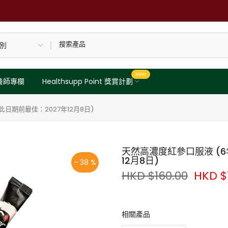
NEW
養師專欄
Healthsupp Point 獎賞計劃
 此日期前最佳：2027年12月8日)
天然高濃度紅參口服液 (6年
12月8日)
- 38 %
HKD $160.00
HKD $
人參是著名養生草本，根據中醫
人參當中的活性成分「人參皂苷
相關產品
康，印證了古藉記載的功效。