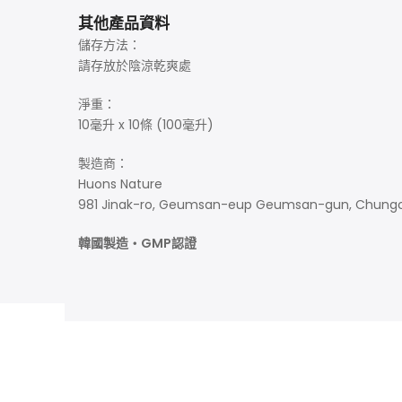
其他產品資料
儲存方法：
請存放於陰涼乾爽處
淨重：
10毫升 x 10條 (100毫升)
製造商：
Huons Nature
981 Jinak-ro, Geumsan-eup Geumsan-gun, Chun
韓國製造・GMP認證