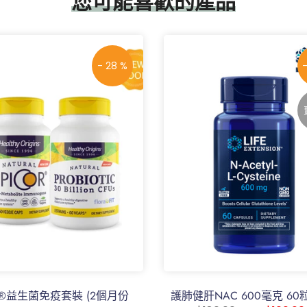
您可能喜歡的產品
- 28 %
or®益生菌免疫套裝 (2個月份
護肺健肝NAC 600毫克 60