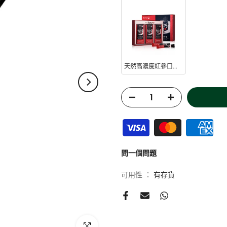
「天然高濃度紅參口服液」採用韓
佳的「紅參」後，萃取為方便飲
助消除疲勞、增強身體抵抗力及
每盒10條，均為獨立包裝，直接
天然高濃度紅參口服液 (6年參) 30條 (此日期前最佳：2027年12月8日)
*人參成熟期為4-6年，而6年
珍貴，亦一直是人參產品的質量
的6年參口服產品
服用方法
每日1次，每次1條，撕開包裝
問一個問題
成分
紅參濃縮液（人參皂苷Rg1，Rb1
可用性 ：
有存貨
70％紅參根，30％紅參鬚）4%
處方，固體含量60%）熟地黃，
茱萸，五味子，山藥，川穹，菟絲
產，固體含量超過60％），刺五
點擊放大