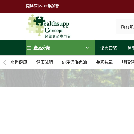
跳
限時滿$200免運費
到
內
容
產品分類
優惠套裝
營
腸道健康
健康減肥
純淨深海魚油
美顏抗氧
眼睛