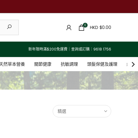
0
HKD $0.00
新年限時滿$200免運費｜查詢或訂購：9618 1756
天然草本營養
關節健康
抗敏調理
頭髮保健及護理
維他
精選