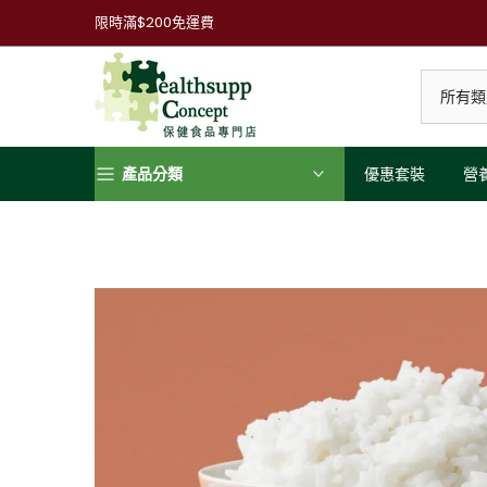
跳
限時滿$200免運費
到
內
容
產品分類
優惠套裝
營