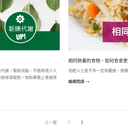
相同熱量的食物，如何食會更
陳代謝，幫助消脂。不過有唔少人
怕肥人士差不多一定有聽過，夜
唔係咁易瞓到。咁如果晚上食綠茶
繼續閱讀
上一篇
1
2