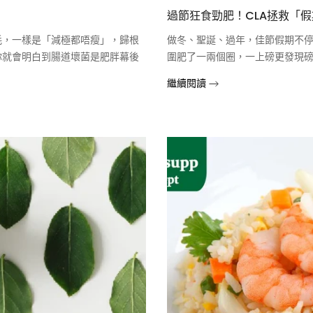
過節狂食勁肥！CLA拯救「
耗，一樣是「減極都唔瘦」，歸根
做冬、聖誕、過年，佳節假期不
你就會明白到腸道壞菌是肥胖幕後
圍肥了一兩個圈，一上磅更發現
繼續閱讀