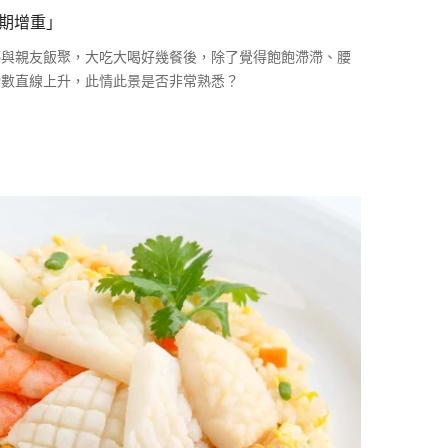
假期增重」
停與親友飯聚，大吃大喝好幾餐後，除了覺得飽飽滯滯、腰
磅數直線上升，此情此景是否非常熟悉？