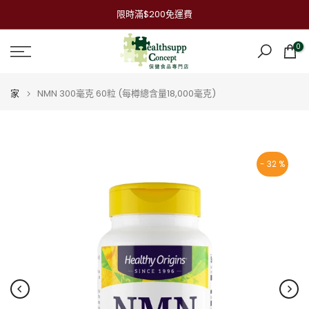
跳
限時滿$200免運費
到
內
0
容
家
NMN 300毫克 60粒 (每樽總含量18,000毫克)
- 32 %