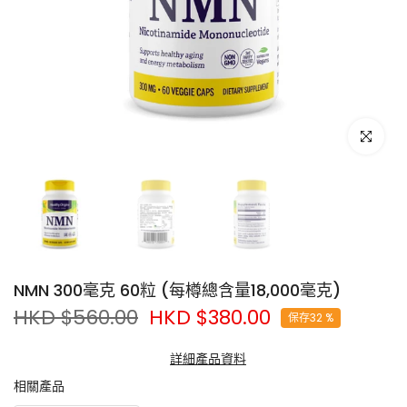
點擊放大
NMN 300毫克 60粒 (每樽總含量18,000毫克)
HKD $560.00
HKD $380.00
保存32 %
每粒含300毫克NMN，每樽60粒，每樽NMN總含量為18,000毫克
詳細產品資料
NAD+是人體一種不可或缺的輔酶 (coenzyme)，對維持全身正
相關產品
常新陳代謝及DNA修復都非常重要。隨着年齡增長，人體細胞的