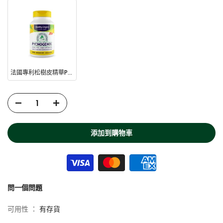
NAD+水平會逐漸下降。由於NMN可作為NAD+的前體
(precursor)，攝取NMN能有助提高人體NAD+水平，幫助延緩衰
老，促進整體健康
採用素食膠囊，素食人士也可食用
服用方法
法國專利松樹皮精華Pycnogenol® 60粒
每日1次，每次1粒 ，飽肚或空腹服用皆可
成分
NMN (Nicotinamide Mononucleotide, β-煙醯胺單核苷酸)、素
食膠囊 (羥丙甲纖維素)、微晶纖維素、二氧化矽、硬脂酸鎂
添加到購物車
注意事項
懷孕或哺乳中的婦女服用前請諮詢醫生意見
如對本產品任何成分敏感請勿服用
其他產品資料
問一個問題
儲存方法：
可用性 ：
有存貨
請存放於陰涼乾爽處