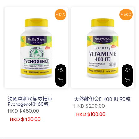
成分
- 13 %
- 50 %
主要成分
每粒含量
綜合天然消化酵素（共14種）
400毫克
Amylase
20,000 DU
Protease 4.5
60,000 HUT
Peptidase
10,000 HUT
Alpha-Galactosidase
500 GalU
Glucoamylase
30 AGU
法國專利松樹皮精華
天然維他命E 400 IU 90粒
Pycnogenol® 60粒
HKD $200.00
35 endo-
HKD $480.00
Pectinase
HKD $100.00
PGU
HKD $420.00
Protease 6.0
10,000 HUT
Cellulase
2,500 CU