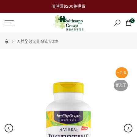
跳
限時滿$200免運費
到
內
0
容
家
天然全效消化酵素 90粒
- 11 %
賣光了