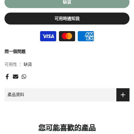
缺貨
小分子，腸道才能有效吸收。
雖然消化系統能因應進食的食物，分泌各種消化酵素，但如果進食
可用時通知我
的食物量過多、腸胃狀況欠佳、生病、年紀增長，都可能會令人體
無法分泌足夠的消化酵素，導致無法有效消化食物，造成常見的
「消化不良」問題。
除了依賴自行分泌消化酵素，人體還可以從某些蔬果及保健食品攝
問一個問題
取到消化酵素，達到幫助消化的作用。「天然強效消化酵素 」結合
可用性 ：
缺貨
14種從自然界可攝取到的天然消化酵素，能全面幫助消化各種食物
及營養，特別適合大時大節聚餐前後，或消化力差人士服用。
特性及功效
結合多達14種天然消化酵素，功效更全面
產品資料
全面促進各種食物及營養的消化及吸收，包括碳水化合物、蛋白
質、穀物、蔬果等
有助減輕進食大量食物後的腸胃負擔
服用方法
您可能喜歡的產品
進餐時服用1粒，可因應需要於餐前、進餐時或餐後服用