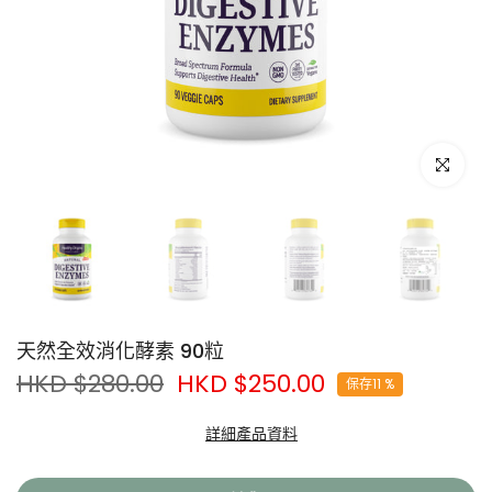
點擊放大
天然全效消化酵素 90粒
HKD $280.00
HKD $250.00
保存11 %
食物進入人體後，都需要先被「消化」才能被身體吸收，而在這個
詳細產品資料
過程中，「消化酵素」（Digestive Enzymes）扮演著最重要的角
色。消化酵素能將碳水化合物、蛋白質、脂肪等營養「拆散」為細