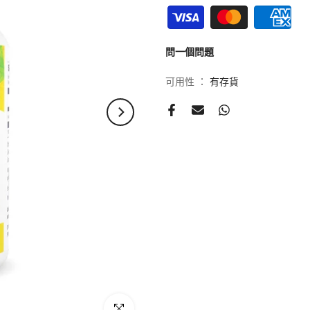
NAC具有顯著的護肺功效，臨床
部不適，是現時疫境下歐美最受
問一個問題
*「穀胱甘肽」是一種天然蛋白
此常被認為是最重要的抗氧化物 (Master
可用性 ：
有存貨
身細胞及器官健康都極為重要
服用方法
日常保健：
每日2次，每次1粒
肺部及呼吸道不適人士：每日3
注意事項
如對本產品任何成分敏感，請
其他產品資料
儲存方法：
請存放於陰涼乾爽處
製造商：
Healthy Origins® Pittsburgh, P
點擊放大