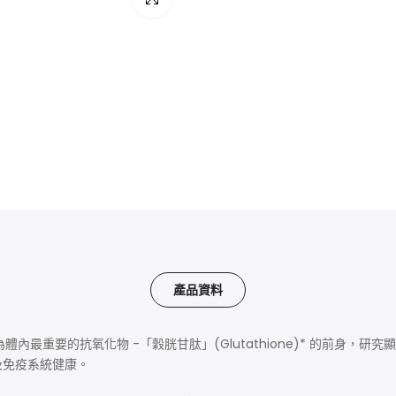
數量：
120粒 - 片裝
美國製造．GMP認證
產品資料
酸」）為體內最重要的抗氧化物 -「穀胱甘肽」(
Glutathione)* 的前身
及免疫系統健康。