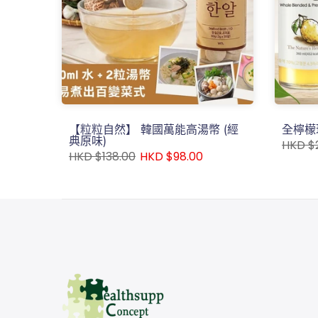
吞片)
【粒粒自然】 韓國萬能高湯幣 (經
全檸檬
典原味)
HKD $
HKD $138.00
HKD $98.00