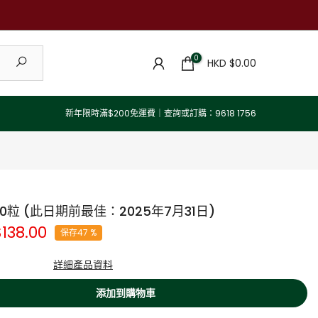
0
HKD $0.00
新年限時滿$200免運費｜查詢或訂購：9618 1756
20粒 (此日期前最佳：2025年7月31日)
138.00
保存47 %
teine，中譯「乙醯半胱胺酸」）為體內最重要的抗氧化物 -「穀胱甘肽」
詳細產品資料
身，研究顯示，補充NAC能有效提升身體穀胱甘肽的水平，除了對整體健康有幫助
添加到購物車
系統、肝臟及免疫系統健康。