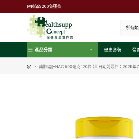
跳
限時滿$200免運費
到
內
容
產品分類
優惠套裝
營
家
護肺健肝NAC 500毫克 120粒 (此日期前最佳：2025年7