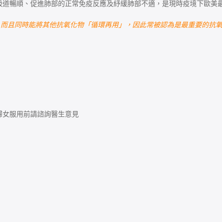
呼吸道暢順、促進肺部的正常免疫反應及紓緩肺部不適，是現時疫境下歐美
能將其他抗氧化物「循環再用」，因此常被認為是最重要的抗氧化物 (Maste
婦女服用前請諮詢醫生意見