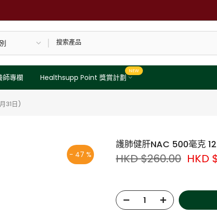
NEW
養師專欄
Healthsupp Point 獎賞計劃
月31日)
護肺健肝NAC 500毫克 1
- 47 %
HKD $260.00
HKD $
NAC (N-Acetyl-L-Cys
(
Glutathione)* 的前
外，更特別有助鞏固肺部、呼吸