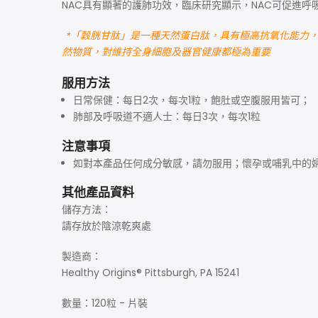
NAC具有顯著的護肺功效，臨床研究顯示，NAC可促進
*「穀胱甘肽」是一種天然蛋白肽，具有極高抗氧化能力，而且同時
然物質，對維持全身細胞及器官健康都極為重要
服用方法
日常保健：
每日2次，每次1粒，飽肚或空腹服用皆可；
肺部及呼吸道不適人士：每日3次，每次1粒
注意事項
如對本產品任何成分敏感，請勿服用；懷孕或哺乳中的
其他產品資料
儲存方法：
請存放於陰涼乾爽處
製造商：
Healthy Origins® Pittsburgh, PA 15241
數量：
120粒 - 片裝