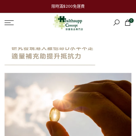
跳
限時滿$200免運費
到
內
0
容