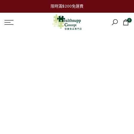
跳
限時滿$200免運費
到
內
0
容